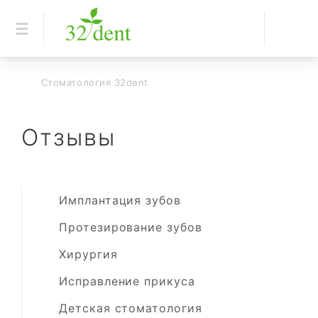
Страховые компании
Блог
Стоматология 32dent
Отзывы
Отзывы
Имплантация зубов
РУС
УКР
ENG
Протезирование зубов
Хирургия
Исправление прикуса
Детская стоматология