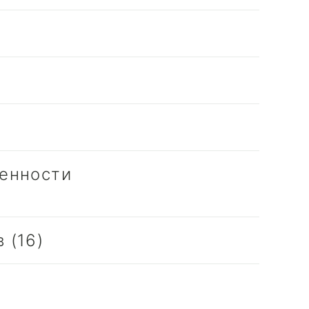
менности
 (16)